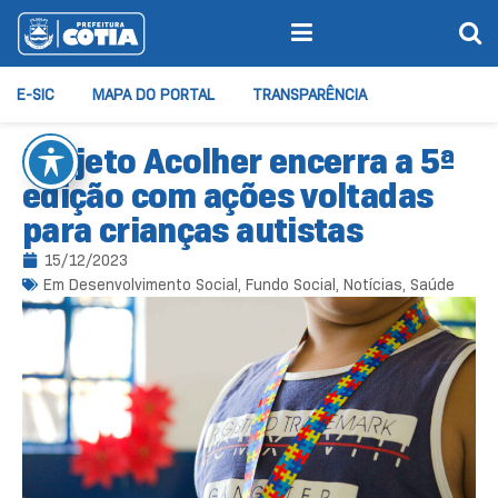
E-SIC
MAPA DO PORTAL
TRANSPARÊNCIA
Projeto Acolher encerra a 5ª
edição com ações voltadas
para crianças autistas
15/12/2023
Em
Desenvolvimento Social
,
Fundo Social
,
Notícias
,
Saúde