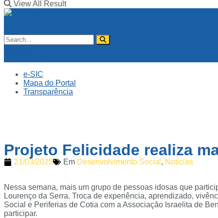
View All Result
No Result
View All Result
e-SIC
Mapa do Portal
Transparência
Projeto Felicidade realiza 
21/03/2025
Em
Desenvolvimento Social
,
Notícias
Nessa semana, mais um grupo de pessoas idosas que participam
Lourenço da Serra. Troca de experiência, aprendizado, vivênc
Social e Periferias de Cotia com a Associação Israelita de Be
participar.