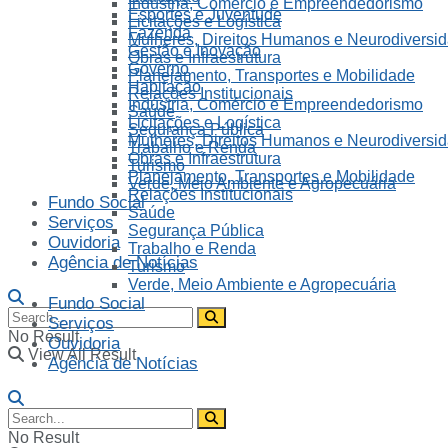
Indústria, Comércio e Empreendedorismo
Esportes e Juventude
Licitações e Logística
Fazenda
Mulheres, Direitos Humanos e Neurodiversi
Gestão e Inovação
Obras e Infraestrutura
Governo
Planejamento, Transportes e Mobilidade
Habitação
Relações Institucionais
Indústria, Comércio e Empreendedorismo
Saúde
Licitações e Logística
Segurança Pública
Mulheres, Direitos Humanos e Neurodiversi
Trabalho e Renda
Obras e Infraestrutura
Turismo
Planejamento, Transportes e Mobilidade
Verde, Meio Ambiente e Agropecuária
Relações Institucionais
Fundo Social
Saúde
Serviços
Segurança Pública
Ouvidoria
Trabalho e Renda
Agência de Notícias
Turismo
Verde, Meio Ambiente e Agropecuária
Fundo Social
Serviços
No Result
Ouvidoria
View All Result
Agência de Notícias
No Result