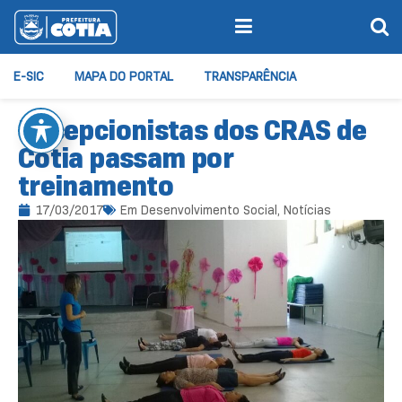
E-SIC
MAPA DO PORTAL
TRANSPARÊNCIA
Recepcionistas dos CRAS de
Cotia passam por
treinamento
17/03/2017
Em
Desenvolvimento Social
,
Notícias