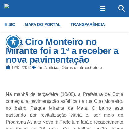
E-SIC
MAPA DO PORTAL
TRANSPARÊNCIA
Rua Ciro Monteiro no
Mirante foi a 1ª a receber a
nova pavimentação
12/08/2021
Em
Notícias
,
Obras e Infraestrutura
Na manhã de terça-feira (10/08), a Prefeitura de Cotia
começou a pavimentação asfáltica da rua Ciro Monteiro,
no bairro Parque Mirante da Mata. O bairro está
passando por revitalização viária e, por meio do
Programa Asfalto Novo, a Prefeitura fará o recapeamento
em todas as 23 ruas. Os trabalhos estão sendo