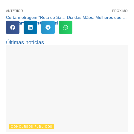
ANTERIOR
PRÓXIMO
Curta-metragem “Rota do Sabor” traz receitas tradicionais de Cotia
Dia das Mães: Mulheres que deram à luz em Cotia são presenteadas pelo Fundo Social
Compartilhe esta notícia:
Últimas notícias
CONCURSOS PÚBLICOS