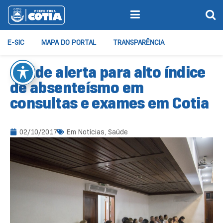
E-SIC
MAPA DO PORTAL
TRANSPARÊNCIA
Saúde alerta para alto índice
de absenteísmo em
consultas e exames em Cotia
02/10/2017
Em
Notícias
,
Saúde