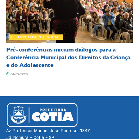
DESENVOLVIMENTO SOCIAL
Pré-conferências iniciam diálogos para a
Conferência Municipal dos Direitos da Criança
e do Adolescente
04/08/2026
Av. Professor Manoel José Pedroso, 1347
Jd. Nomura – Cotia – SP