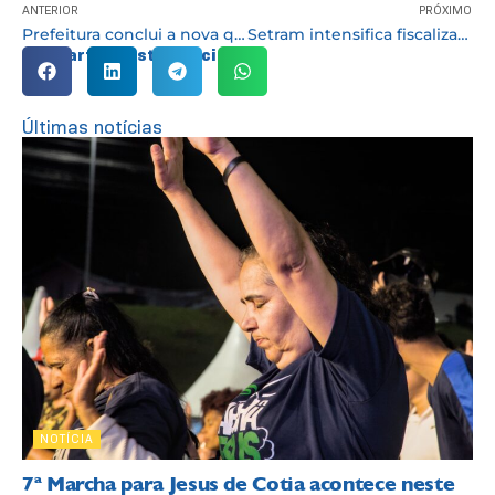
ANTERIOR
PRÓXIMO
Prefeitura conclui a nova quadra da escola do Jardim Sabiá
Setram intensifica fiscalização para coibir transporte escolar irregular
Compartilhe esta notícia:
Últimas notícias
NOTÍCIA
7ª Marcha para Jesus de Cotia acontece neste