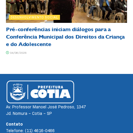
DESENVOLVIMENTO SOCIAL
Pré-conferências iniciam diálogos para a
Conferência Municipal dos Direitos da Criança
e do Adolescente
04/08/2026
Av. Professor Manoel José Pedroso, 1347
Jd. Nomura – Cotia – SP
Contato
Telefone: (11) 4616-0466