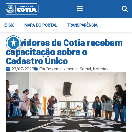
E-SIC
MAPA DO PORTAL
TRANSPARÊNCIA
Servidores de Cotia recebem
capacitação sobre o
Cadastro Único
23/07/2018
Em
Desenvolvimento Social
,
Notícias