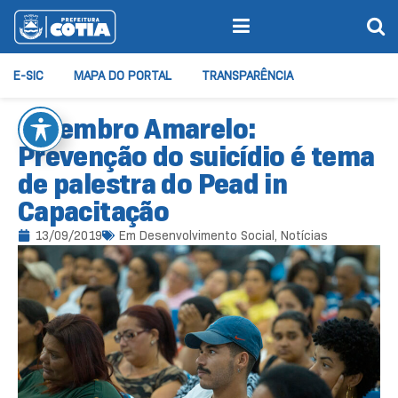
E-SIC
MAPA DO PORTAL
TRANSPARÊNCIA
Setembro Amarelo:
Prevenção do suicídio é tema
de palestra do Pead in
Capacitação
13/09/2019
Em
Desenvolvimento Social
,
Notícias