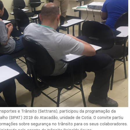
ansportes e Trânsito (Settrans), participou da programação da
lho (SIPAT) 2019 do Atacadão, unidade de Cotia. O convite partiu
formações sobre segurança no trânsito para os seus colaboradores.