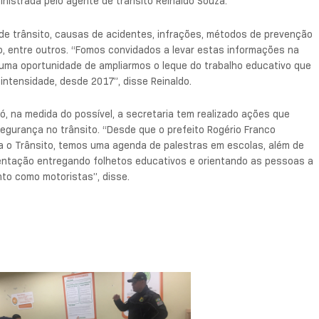
inistrada pelo agente de trânsito Reinaldo Souza.
o de trânsito, causas de acidentes, infrações, métodos de prevenção
o, entre outros. “Fomos convidados a levar estas informações na
uma oportunidade de ampliarmos o leque do trabalho educativo que
intensidade, desde 2017”, disse Reinaldo.
ó, na medida do possível, a secretaria tem realizado ações que
egurança no trânsito. “Desde que o prefeito Rogério Franco
 o Trânsito, temos uma agenda de palestras em escolas, além de
tação entregando folhetos educativos e orientando as pessoas a
to como motoristas”, disse.