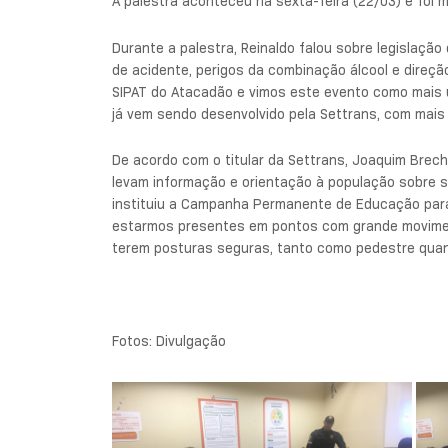
A palestra aconteceu na sexta-feira (22/03) e foi m
Durante a palestra, Reinaldo falou sobre legislaçã
de acidente, perigos da combinação álcool e direçã
SIPAT do Atacadão e vimos este evento como mais 
já vem sendo desenvolvido pela Settrans, com mais 
De acordo com o titular da Settrans, Joaquim Brech
levam informação e orientação à população sobre s
instituiu a Campanha Permanente de Educação para
estarmos presentes em pontos com grande movimen
terem posturas seguras, tanto como pedestre quan
Fotos: Divulgação