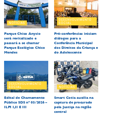
DESENVOLVIMENTO
NOTÍCIAS
SOCIAL
Parque Chico Anysio
Pré-conferências iniciam
será revitalizado e
diálogos para a
passará a se chamar
Conferência Municipal
Parque Ecológico Chico
dos Direitos da Criança e
Mendes
do Adolescente
DESENVOLVIMENTO
SOCIAL
NOTÍCIAS
Edital de Chamamento
Smart Cotia auxilia na
Público SDS nº 03/2026 –
captura de procurado
ILPI I,II E III
pela Justiça na região
central