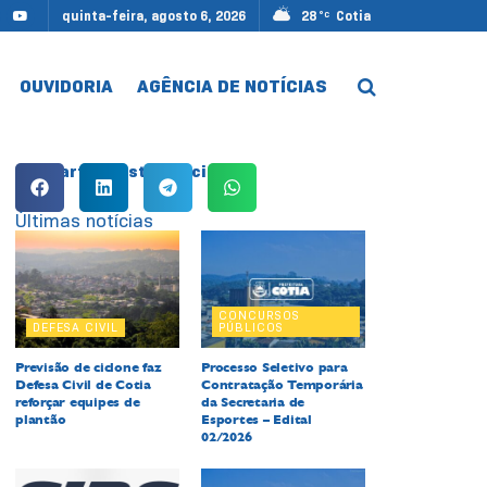
quinta-feira, agosto 6, 2026
28
Cotia
°C
OUVIDORIA
AGÊNCIA DE NOTÍCIAS
Compartilhe esta notícia:
Últimas notícias
CONCURSOS
DEFESA CIVIL
PÚBLICOS
Previsão de ciclone faz
Processo Seletivo para
Defesa Civil de Cotia
Contratação Temporária
reforçar equipes de
da Secretaria de
plantão
Esportes – Edital
02/2026