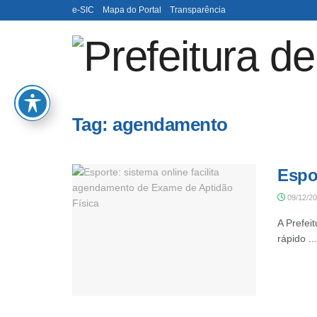
e-SIC
Mapa do Portal
Transparência
Tag:
agendamento
Espo
09/12/2
A Prefei
rápido ...