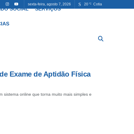
sexta-feira, agosto 7, 2026
20
Cotia
°C
DO SOCIAL
SERVIÇOS
CIAS
 de Exame de Aptidão Física
um sistema online que torna muito mais simples e