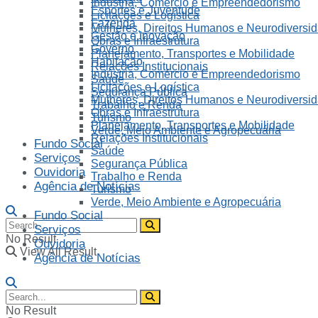
Indústria, Comércio e Empreendedorismo
Esportes e Juventude
Licitações e Logística
Fazenda
Mulheres, Direitos Humanos e Neurodiversi
Gestão e Inovação
Obras e Infraestrutura
Governo
Planejamento, Transportes e Mobilidade
Habitação
Relações Institucionais
Indústria, Comércio e Empreendedorismo
Saúde
Licitações e Logística
Segurança Pública
Mulheres, Direitos Humanos e Neurodiversi
Trabalho e Renda
Obras e Infraestrutura
Turismo
Planejamento, Transportes e Mobilidade
Verde, Meio Ambiente e Agropecuária
Relações Institucionais
Fundo Social
Saúde
Serviços
Segurança Pública
Ouvidoria
Trabalho e Renda
Agência de Notícias
Turismo
Verde, Meio Ambiente e Agropecuária
Fundo Social
Serviços
No Result
Ouvidoria
View All Result
Agência de Notícias
No Result