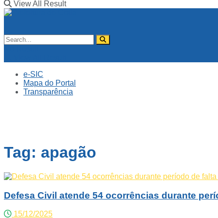
View All Result
No Result
View All Result
e-SIC
Mapa do Portal
Transparência
Tag:
apagão
Defesa Civil atende 54 ocorrências durante perí
15/12/2025