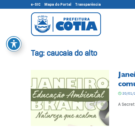
e-SIC
Mapa do Portal
Transparência
Tag:
caucaia do alto
Jane
comu
20/01/
A Secret