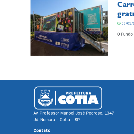
Carr
grat
06/01/
O Fundo 
Av. Professor Manoel José Pedroso, 1347
Jd. Nomura – Cotia – SP
Contato