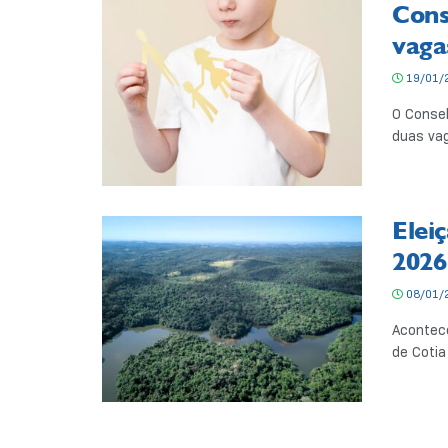
Cons
vaga
19/01/
O Consel
duas vag
Elei
2026
08/01/
Acontece
de Cotia 