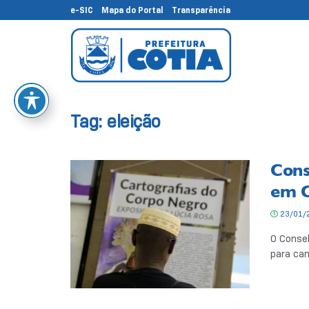
e-SIC
Mapa do Portal
Transparência
Tag:
eleição
Cons
em C
23/01/
O Consel
para can