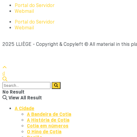
Portal do Servidor
Webmail
Portal do Servidor
Webmail
2025 LLIÈGE - Copyright & Copyleft © All material in this pl
No Result
View All Result
A Cidade
A Bandeira de Cotia
A História de Cotia
Cotia em números
O Hino de Cotia