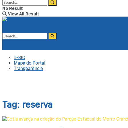
No Result
View All Result
No Result
View All Result
e-SIC
Mapa do Portal
Transparência
Tag:
reserva