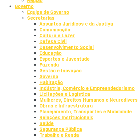
Região
Governo
Equipe de Governo
Secretarias
Assuntos Jurídicos e da Justiça
Comunicação
Cultura e Lazer​
Defesa Civil
Desenvolvimento Social
Educação
Esportes e Juventude
Fazenda
Gestão e Inovação
Governo
Habitação
Indústria, Comércio e Empreendedorismo
Licitações e Logística
Mulheres, Direitos Humanos e Neurodivers
Obras e Infraestrutura
Planejamento, Transportes e Mobilidade
Relações Institucionais
Saúde
Segurança Pública
Trabalho e Renda