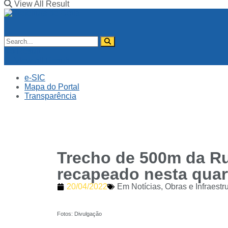
View All Result
No Result
View All Result
e-SIC
Mapa do Portal
Transparência
Trecho de 500m da Ru
recapeado nesta quar
20/04/2022
Em
Notícias
,
Obras e Infraestr
Fotos: Divulgação