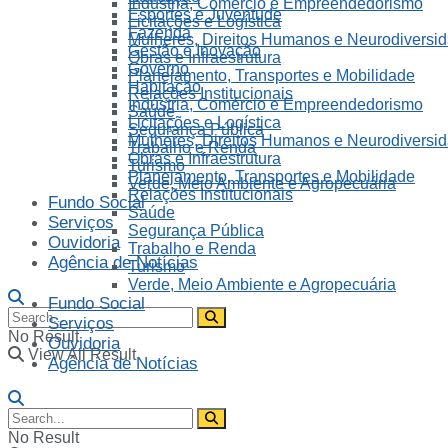
Indústria, Comércio e Empreendedorismo
Esportes e Juventude
Licitações e Logística
Fazenda
Mulheres, Direitos Humanos e Neurodiversi
Gestão e Inovação
Obras e Infraestrutura
Governo
Planejamento, Transportes e Mobilidade
Habitação
Relações Institucionais
Indústria, Comércio e Empreendedorismo
Saúde
Licitações e Logística
Segurança Pública
Mulheres, Direitos Humanos e Neurodiversi
Trabalho e Renda
Obras e Infraestrutura
Turismo
Planejamento, Transportes e Mobilidade
Verde, Meio Ambiente e Agropecuária
Relações Institucionais
Fundo Social
Saúde
Serviços
Segurança Pública
Ouvidoria
Trabalho e Renda
Agência de Notícias
Turismo
Verde, Meio Ambiente e Agropecuária
Fundo Social
Serviços
No Result
Ouvidoria
View All Result
Agência de Notícias
No Result