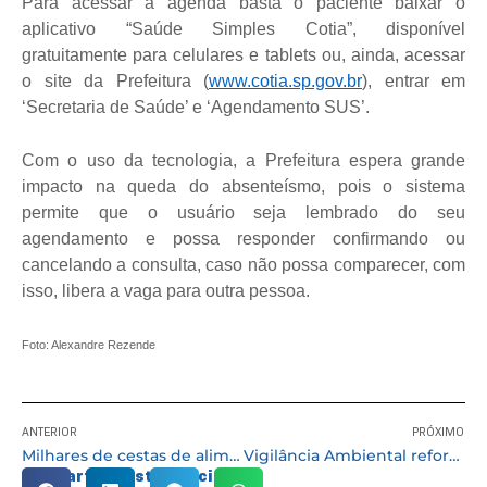
Para acessar a agenda basta o paciente baixar o
aplicativo “Saúde Simples Cotia”, disponível
gratuitamente para celulares e tablets ou, ainda, acessar
o site da Prefeitura (
www.cotia.sp.gov.br
), entrar em
‘Secretaria de Saúde’ e ‘Agendamento SUS’.
Com o uso da tecnologia, a Prefeitura espera grande
impacto na queda do absenteísmo, pois o sistema
permite que o usuário seja lembrado do seu
agendamento e possa responder confirmando ou
cancelando a consulta, caso não possa comparecer, com
isso, libera a vaga para outra pessoa.
Foto: Alexandre Rezende
ANTERIOR
PRÓXIMO
Milhares de cestas de alimentos são entregues no kit merenda aos alunos da rede
Vigilância Ambiental reforça a necessidade de enfrentamento à dengue
Compartilhe esta notícia: