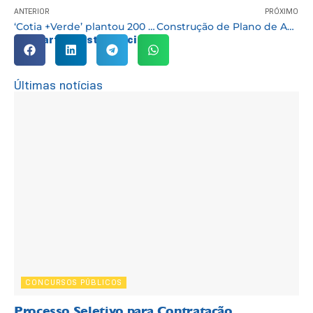
ANTERIOR
PRÓXIMO
‘Cotia +Verde’ plantou 200 mudas de árvores em área usada como descarte irregular
Construção de Plano de Ação foi o tema de capacitação oferecida para ILPIs
Compartilhe esta notícia:
Últimas notícias
CONCURSOS PÚBLICOS
Processo Seletivo para Contratação