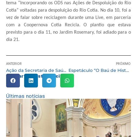
tema “Incorporando os ODS nas Ações de Despoluição do Rio
Cotia” voltadas para despoluição do Rio Cotia. No dia 10, foi a
vez de falar sobre reciclagem durante uma Live, em parceria
com a Coopernova Cotia Recicla. O plantio que estava
previsto para o dia 11, no Jardim Rosemary, foi adiado para o
dia 21.
ANTERIOR
PRÓXIMO
Ação da Secretaria de Saúde distribuiu cerca de 1.000 kits de prevenção às IST”s
Espetáculo “O Baú de Histórias da Vovó” tem duas apresentações no sábado (19/06)
Compartilhe esta notícia:
Últimas notícias