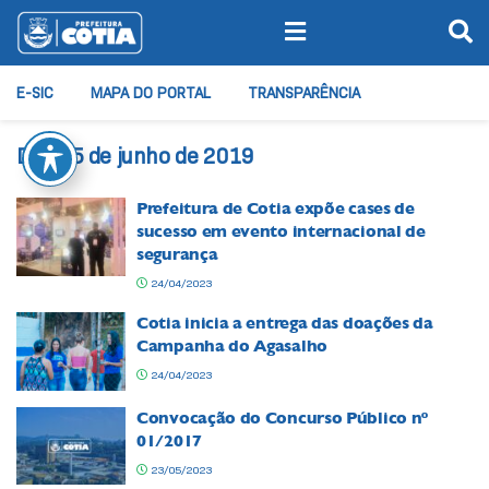
E-SIC
MAPA DO PORTAL
TRANSPARÊNCIA
Dia:
25 de junho de 2019
Prefeitura de Cotia expõe cases de
sucesso em evento internacional de
segurança
24/04/2023
Cotia inicia a entrega das doações da
Campanha do Agasalho
24/04/2023
Convocação do Concurso Público nº
01/2017
23/05/2023