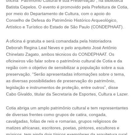
oficina “Patrimônio Cultural e sua Preservação”, na Biblioteca
Batista Cepelos. O evento é promovido pela Prefeitura de Cotia,
por meio do Departamento de Cultura, com o apoio do
Conselho de Defesa do Patrimônio Histórico Arqueológico,
Artístico e Turístico do Estado de São Paulo (CONDEPHAAT).
A oficina é gratuita e será comandada pela historiadora
Deborah Regina Leal Neves e pelo arquiteto José Antônio
Chinelato Zagato, ambos técnicos do CONDEPHAAT. Os
oficineiros vão falar sobre o patrimônio cultural de Cotia e da
região com o objetivo de sensibilizar a população sobre a sua
preservação. “Serão apresentadas informações sobre o tema,
as diversas possibilidades de preservação do patrimônio,
legislação e instrumentos de proteção, entre outros”, disse
Cabo Givaldo, titular da Secretaria de Esportes, Cultura e Lazer.
Cotia abriga um amplo patrimônio cultural e tem representantes
de diversas frentes como grupos de catira, congada,
cavalgadas, folias de reis e romarias, grupos religiosos de
matizes africanas, escritores, poetas, pintores, escultores e
músicos, tem ainda dois típicos exemplares da arquitetura rural