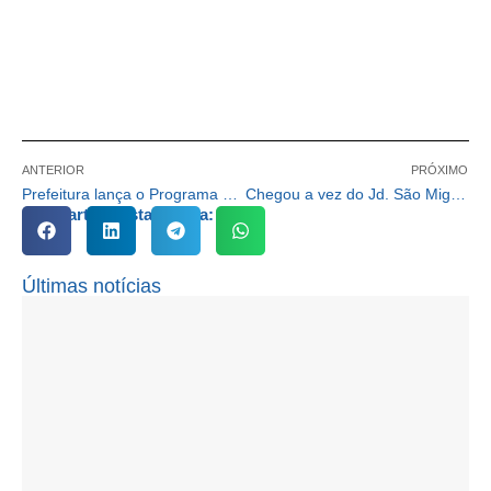
ANTERIOR
PRÓXIMO
Prefeitura lança o Programa Cotia +Verde para arborizar áreas urbanas
Chegou a vez do Jd. São Miguel e região receberem o “Prefeito no Seu Bairro”
Compartilhe esta notícia:
Últimas notícias