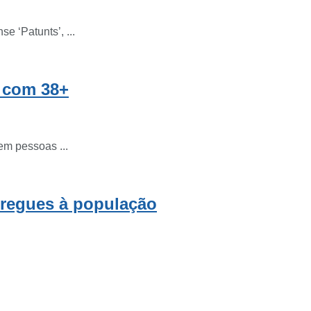
 ‘Patunts’, ...
s com 38+
em pessoas ...
tregues à população