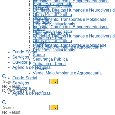
Indústria, Comércio e Empreendedorismo
Esportes e Juventude
Licitações e Logística
Fazenda
Mulheres, Direitos Humanos e Neurodiversi
Gestão e Inovação
Obras e Infraestrutura
Governo
Planejamento, Transportes e Mobilidade
Habitação
Relações Institucionais
Indústria, Comércio e Empreendedorismo
Saúde
Licitações e Logística
Segurança Pública
Mulheres, Direitos Humanos e Neurodiversi
Trabalho e Renda
Obras e Infraestrutura
Turismo
Planejamento, Transportes e Mobilidade
Verde, Meio Ambiente e Agropecuária
Relações Institucionais
Fundo Social
Saúde
Serviços
Segurança Pública
Ouvidoria
Trabalho e Renda
Agência de Notícias
Turismo
Verde, Meio Ambiente e Agropecuária
Fundo Social
Serviços
No Result
Ouvidoria
View All Result
Agência de Notícias
No Result