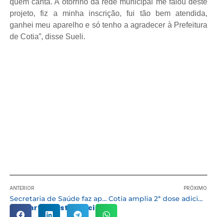
quem canta. A otorrino da rede municipal me falou deste
projeto, fiz a minha inscrição, fui tão bem atendida,
ganhei meu aparelho e só tenho a agradecer à Prefeitura
de Cotia”, disse Sueli.
ANTERIOR
PRÓXIMO
Secretaria de Saúde faz apelo para que público prioritário se imunize contra a gripe
Cotia amplia 2ª dose adicional da vacinação contra covid para todas pessoas com 38+
Compartilhe esta notícia: