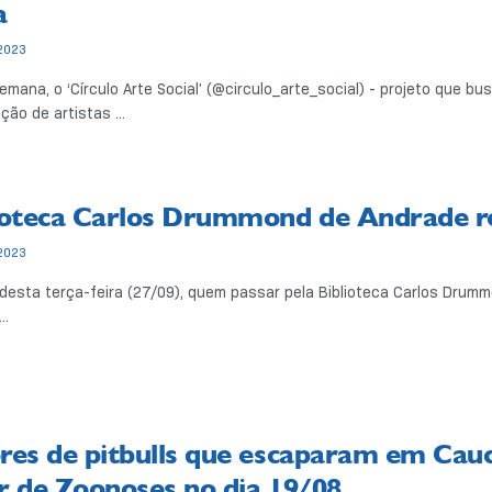
a
2023
mana, o ‘Círculo Arte Social’ (@circulo_arte_social) - projeto que b
ção de artistas ...
ioteca Carlos Drummond de Andrade re
2023
 desta terça-feira (27/09), quem passar pela Biblioteca Carlos Drumm
..
res de pitbulls que escaparam em Cauc
r de Zoonoses no dia 19/08