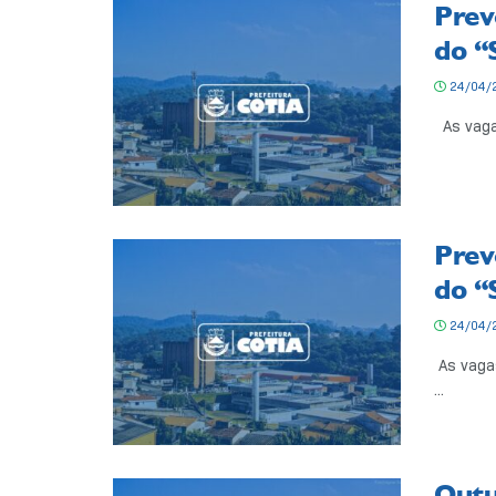
Prev
do “
24/04/
As vagas
Prev
do “
24/04/
As vagas
...
Outu