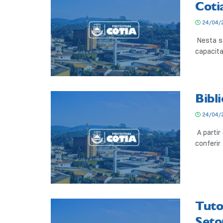
Coti
24/04/
Nesta se
capacita
Bibl
24/04/
A partir
conferir .
Tuto
Seto