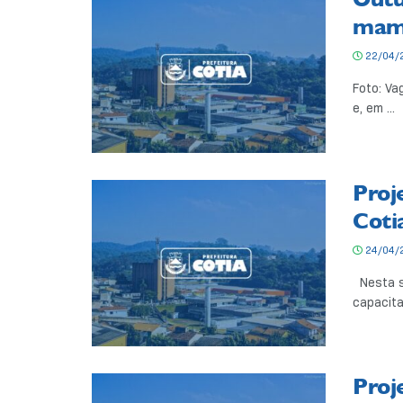
mam
22/04/
Foto: Va
e, em ...
Proj
Coti
24/04/
Nesta se
capacita
Proj