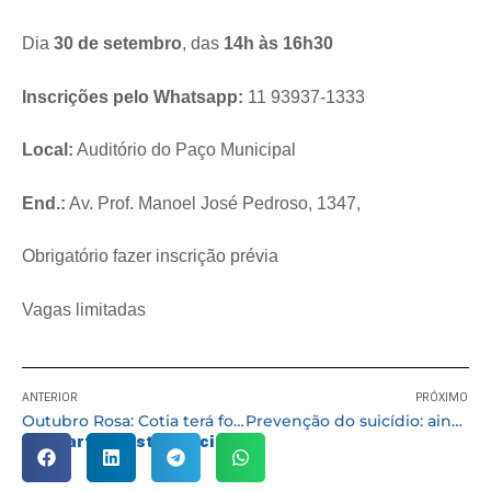
Dia
30 de setembro
, das
14h às 16h30
Inscrições pelo Whatsapp:
11 93937-1333
Local:
Auditório do Paço Municipal
End.:
Av. Prof. Manoel José Pedroso, 1347,
Obrigatório fazer inscrição prévia
Vagas limitadas
ANTERIOR
PRÓXIMO
Outubro Rosa: Cotia terá força-tarefa para realização de exames de mamografia
Prevenção do suicídio: ainda dá tempo de se inscrever para as palestras do “Setembro Amarelo”
Compartilhe esta notícia: