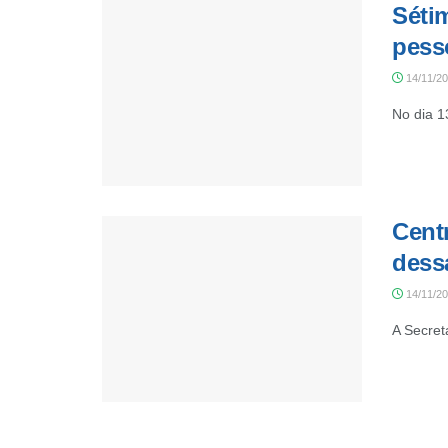
Séti
pess
14/11/2
No dia 1
Centr
dessa
14/11/2
A Secret