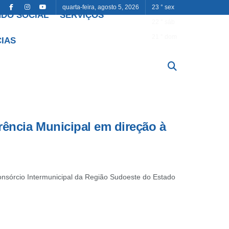
quarta-feira, agosto 5, 2026
23
°
sex
DO SOCIAL
SERVIÇOS
22
°
sáb
21
°
dom
CIAS
rência Municipal em direção à
nsórcio Intermunicipal da Região Sudoeste do Estado