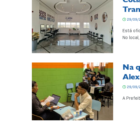
Tran
29/09/
Está ofi
No local, 
Na q
Alex
29/09/
A Prefei