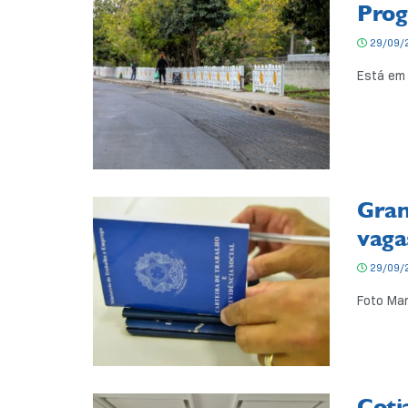
Prog
29/09/
Está em 
Gran
vaga
29/09/
Foto Mar
Coti