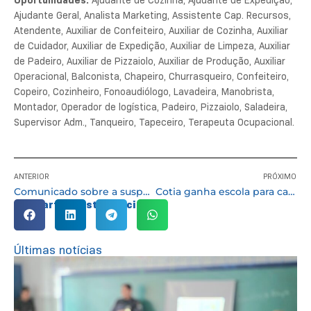
Oportunidades:
Ajudante de Cozinha, Ajudante de Expedição,
Ajudante Geral, Analista Marketing, Assistente Cap. Recursos,
Atendente, Auxiliar de Confeiteiro, Auxiliar de Cozinha, Auxiliar
de Cuidador, Auxiliar de Expedição, Auxiliar de Limpeza, Auxiliar
de Padeiro, Auxiliar de Pizzaiolo, Auxiliar de Produção, Auxiliar
Operacional, Balconista, Chapeiro, Churrasqueiro, Confeiteiro,
Copeiro, Cozinheiro, Fonoaudiólogo, Lavadeira, Manobrista,
Montador, Operador de logística, Padeiro, Pizzaiolo, Saladeira,
Supervisor Adm., Tanqueiro, Tapeceiro, Terapeuta Ocupacional.
ANTERIOR
PRÓXIMO
Comunicado sobre a suspensão das aulas em duas unidades escolares até terça-feira (30/09/25)
Cotia ganha escola para capacitação por meio do programa ‘Beleza que Transforma’
Compartilhe esta notícia:
Últimas notícias