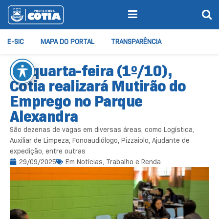
E-SIC
MAPA DO PORTAL
TRANSPARÊNCIA
Na quarta-feira (1º/10),
Cotia realizará Mutirão do
Emprego no Parque
Alexandra
São dezenas de vagas em diversas áreas, como Logística,
Auxiliar de Limpeza, Fonoaudiólogo, Pizzaiolo, Ajudante de
expedição, entre outras
29/09/2025
Em
Notícias
,
Trabalho e Renda