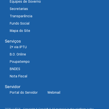
Equipes de Governo
Secretarias
Transparência
Fundo Social
Mapa do Site
Serviços
2ª via IPTU
B.O. Online
Poupatempo
BNDES
Nota Fiscal
Servidor
Portal do Servidor
Webmail
2025 LLIÈGE - Copyright & Copyleft © All material in this platform is the