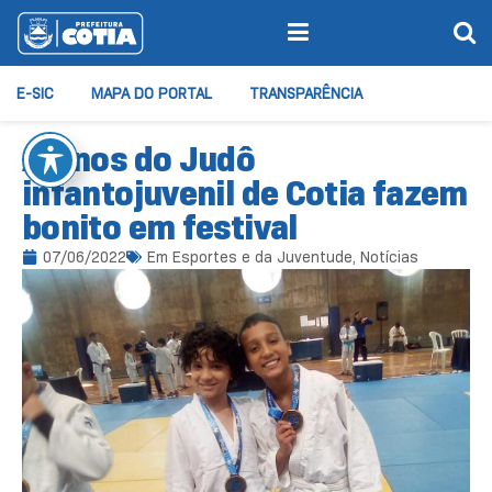
E-SIC
MAPA DO PORTAL
TRANSPARÊNCIA
Alunos do Judô
infantojuvenil de Cotia fazem
bonito em festival
07/06/2022
Em
Esportes e da Juventude
,
Notícias