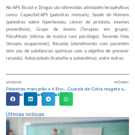
No APS Álcool e Drogas são oferecidas atividades terapêuticas
como: CapacitaCAPS (palestras mensais), Saúde do Homem
(palestras sobre hipertensão, câncer de próstata, exames
preventivos), Grupo de Jovens (Terapias em grupo),
PsicoMusic (oficina de música com psicólogo), Tecendo Vida
(terapia ocupacional), Recaída (atendimento com pacientes
sem uso de substâncias químicas com o objetivo de prevenir
recaída), Autocuidado (trabalha a autoestima), entre outras.
ANTERIOR
PRÓXIMO
Palestras marcarão o II Encontro Voz e Visibilidade às Pessoas Desaparecidas no dia 13/09
Guarda de Cotia resgata sete cães vítimas de maus-tratos
Compartilhe esta notícia:
Últimas notícias