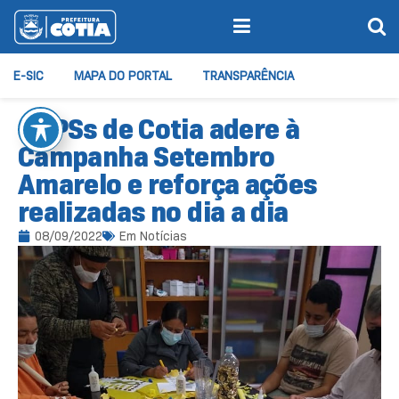
E-SIC
MAPA DO PORTAL
TRANSPARÊNCIA
CAPSs de Cotia adere à
Campanha Setembro
Amarelo e reforça ações
realizadas no dia a dia
08/09/2022
Em
Notícias