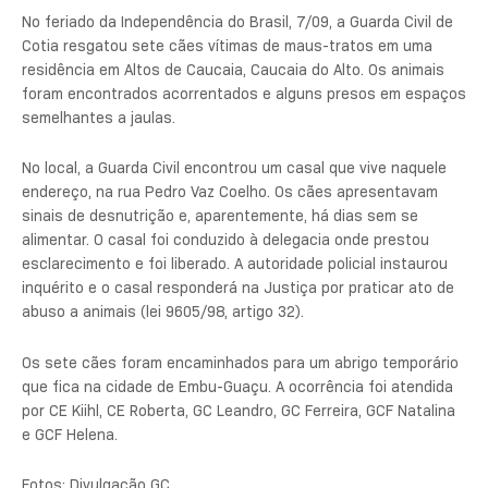
No feriado da Independência do Brasil, 7/09, a Guarda Civil de
Cotia resgatou sete cães vítimas de maus-tratos em uma
residência em Altos de Caucaia, Caucaia do Alto. Os animais
foram encontrados acorrentados e alguns presos em espaços
semelhantes a jaulas.
No local, a Guarda Civil encontrou um casal que vive naquele
endereço, na rua Pedro Vaz Coelho. Os cães apresentavam
sinais de desnutrição e, aparentemente, há dias sem se
alimentar. O casal foi conduzido à delegacia onde prestou
esclarecimento e foi liberado. A autoridade policial instaurou
inquérito e o casal responderá na Justiça por praticar ato de
abuso a animais (lei 9605/98, artigo 32).
Os sete cães foram encaminhados para um abrigo temporário
que fica na cidade de Embu-Guaçu. A ocorrência foi atendida
por CE Kiihl, CE Roberta, GC Leandro, GC Ferreira, GCF Natalina
e GCF Helena.
Fotos: Divulgação GC