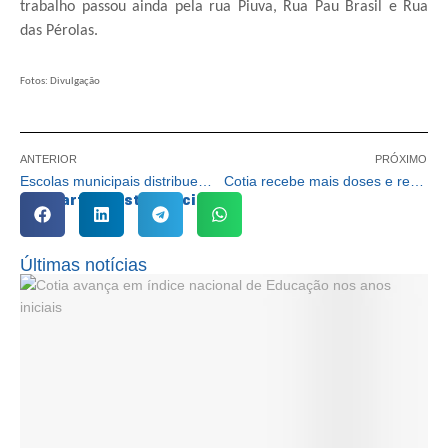
trabalho passou ainda pela rua Piuva, Rua Pau Brasil e Rua
das Pérolas.
Fotos: Divulgação
ANTERIOR
PRÓXIMO
Escolas municipais distribuem 348 mil quilos de alimentos do ‘kit merenda’
Cotia recebe mais doses e realiza drive-thru de vacinação contra a gripe nessa quinta e sexta-feira
Compartilhe esta notícia:
Últimas notícias