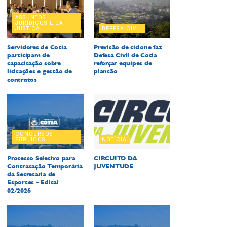
ASSUNTOS
JURÍDICOS E DA
JUSTIÇA
DEFESA CIVIL
Servidores de Cotia
Previsão de ciclone faz
participam de
Defesa Civil de Cotia
capacitação sobre
reforçar equipes de
licitações e gestão de
plantão
contratos
CONCURSOS
PÚBLICOS
NOTÍCIA
Processo Seletivo para
CIRCUITO DA
Contratação Temporária
JUVENTUDE
da Secretaria de
Esportes – Edital
02/2026