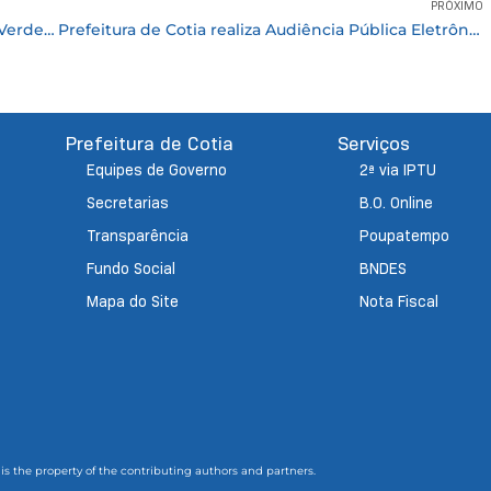
PRÓXIMO
Chegou a vez da Rua dos Angicos no Recanto Verde receber pavimentação asfáltica
Prefeitura de Cotia realiza Audiência Pública Eletrônica da LDO 2021
Prefeitura de Cotia
Serviços
Equipes de Governo
2ª via IPTU
Secretarias
B.O. Online
Transparência
Poupatempo
Fundo Social
BNDES
Mapa do Site
Nota Fiscal
 is the property of the contributing authors and partners.