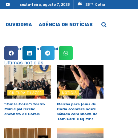
sexta-feira, agosto 7, 2026
26
Cotia
°C
OUVIDORIA
AGÊNCIA DE NOTÍCIAS
Compartilhe esta notícia:
Últimas notícias
CULTURA E LAZER
NOTÍCIA
“Canta Cotia”: Teatro
Marcha para Jesus de
Municipal recebe
Cotia acontece neste
encontro de Corais
sábado com shows de
Tom Carfi e DJ MP7