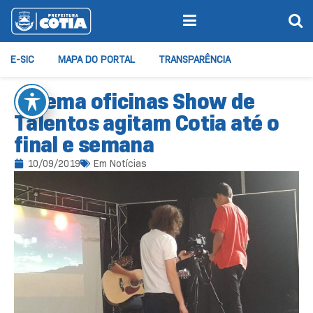
E-SIC
MAPA DO PORTAL
TRANSPARÊNCIA
Cinema oficinas Show de
Talentos agitam Cotia até o
final e semana
10/09/2019
Em
Notícias