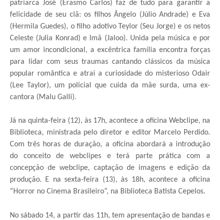
patriarca José (Erasmo Carlos) faz de tudo para garantir a
felicidade de seu clã: os filhos Ângelo (Júlio Andrade) e Eva
(Hermila Guedes), o filho adotivo Teylor (Seu Jorge) e os netos
Celeste (Julia Konrad) e Imã (Jaloo). Unida pela música e por
um amor incondicional, a excêntrica família encontra forças
para lidar com seus traumas cantando clássicos da música
popular romântica e atrai a curiosidade do misterioso Odair
(Lee Taylor), um policial que cuida da mãe surda, uma ex-
cantora (Malu Galli)
.
Já na quinta-feira (12), às 17h, acontece a oficina Webclipe, na
Biblioteca, ministrada pelo diretor e editor Marcelo Perdido.
Com três horas de duração, a oficina abordará a introdução
do conceito de webclipes e terá parte prática com a
concepção de webclipe, captação de imagens e edição da
produção. E na sexta-feira (13), às 18h, acontece a oficina
“Horror no Cinema Brasileiro”, na Biblioteca Batista Cepelos.
No sábado 14, a partir das 11h, tem apresentação de bandas e