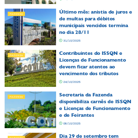
Último mês: anistia de juros e
FAZENDA
de multas para débitos
municipais vencidos termina
no dia 28/11
31/10/2025
Contribuintes do ISSQN e
FAZENDA
Licenças de Funcionamento
devem ficar atentos ao
vencimento dos tributos
24/10/2025
Secretaria da Fazenda
FAZENDA
disponibiliza carnês de ISSQN
e Licenças de Funcionamento
e de Feirantes
08/10/2025
Dia 29 de setembro tem