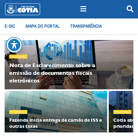
E-SIC
MAPA DO PORTAL
TRANSPARÊNCIA
FAZENDA
Nota de Esclarecimento sobre a
emissão de documentos fiscais
eletrônicos
FAZENDA
FAZENDA
Fazenda inicia entrega de carnês de ISS e
Cotia abre
outras taxas
prioridade