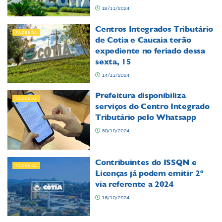
18/11/2024
Centros Integrados Tributário
FAZENDA
de Cotia e Caucaia terão
expediente no feriado dessa
sexta, 15
14/11/2024
Prefeitura disponibiliza
FAZENDA
serviços do Centro Integrado
Tributário pelo Whatsapp
30/10/2024
Contribuintes do ISSQN e
FAZENDA
Licenças já podem emitir 2º
via referente a 2024
16/10/2024