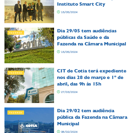
Instituto Smart City
15/05/2024
Dia 29/05 tem audiências
FAZENDA
públicas da Saúde e da
Fazenda na Câmara Municipal
15/05/2024
CIT de Cotia terá expediente
FAZENDA
nos dias 28 de março e 1º de
abril, das 9h às 15h
27/03/2024
Dia 29/02 tem audiência
FAZENDA
pública da Fazenda na Câmara
Municipal
08/02/2024