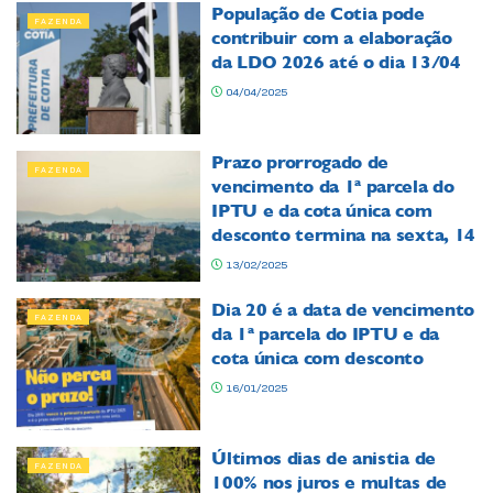
População de Cotia pode
FAZENDA
contribuir com a elaboração
da LDO 2026 até o dia 13/04
04/04/2025
Prazo prorrogado de
FAZENDA
vencimento da 1ª parcela do
IPTU e da cota única com
desconto termina na sexta, 14
13/02/2025
Dia 20 é a data de vencimento
FAZENDA
da 1ª parcela do IPTU e da
cota única com desconto
16/01/2025
Últimos dias de anistia de
FAZENDA
100% nos juros e multas de