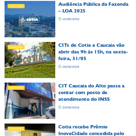
Audiência Pública da Fazenda
FAZENDA
– LOA 2025
15/08/2024
CITs de Cotia e Caucaia vão
FAZENDA
abrir das 9h às 15h, na sexta-
feira, 31/05
29/05/2024
CIT Caucaia do Alto passa a
FAZENDA
contar com posto de
atendimento do INSS
23/05/2024
Cotia recebe Prêmio
FAZENDA
InovaCidade concedida pelo