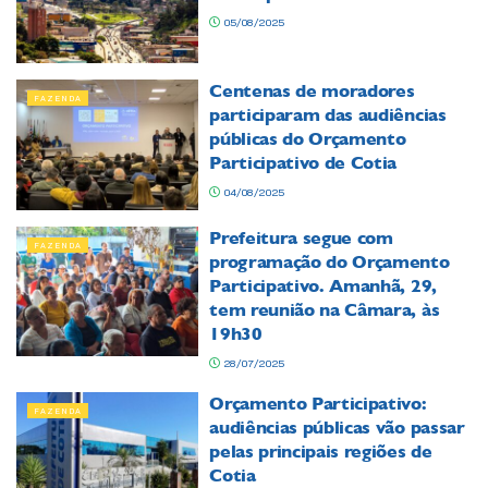
05/08/2025
Centenas de moradores
FAZENDA
participaram das audiências
públicas do Orçamento
Participativo de Cotia
04/08/2025
Prefeitura segue com
FAZENDA
programação do Orçamento
Participativo. Amanhã, 29,
tem reunião na Câmara, às
19h30
28/07/2025
Orçamento Participativo:
FAZENDA
audiências públicas vão passar
pelas principais regiões de
Cotia