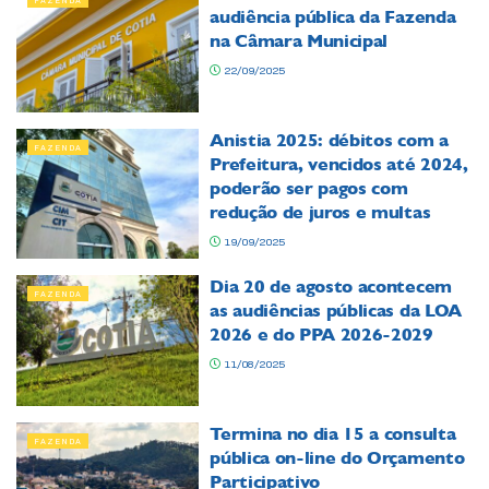
FAZENDA
audiência pública da Fazenda
na Câmara Municipal
22/09/2025
Anistia 2025: débitos com a
FAZENDA
Prefeitura, vencidos até 2024,
poderão ser pagos com
redução de juros e multas
19/09/2025
Dia 20 de agosto acontecem
FAZENDA
as audiências públicas da LOA
2026 e do PPA 2026-2029
11/08/2025
Termina no dia 15 a consulta
FAZENDA
pública on-line do Orçamento
Participativo