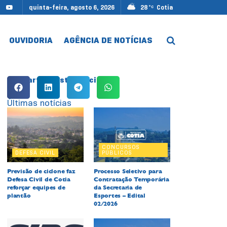
quinta-feira, agosto 6, 2026
28
Cotia
°C
OUVIDORIA
AGÊNCIA DE NOTÍCIAS
Compartilhe esta notícia:
Últimas notícias
CONCURSOS
DEFESA CIVIL
PÚBLICOS
Previsão de ciclone faz
Processo Seletivo para
Defesa Civil de Cotia
Contratação Temporária
reforçar equipes de
da Secretaria de
plantão
Esportes – Edital
02/2026