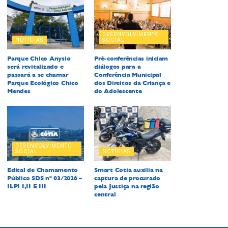
DESENVOLVIMENTO
NOTÍCIAS
SOCIAL
Parque Chico Anysio
Pré-conferências iniciam
será revitalizado e
diálogos para a
passará a se chamar
Conferência Municipal
Parque Ecológico Chico
dos Direitos da Criança e
Mendes
do Adolescente
DESENVOLVIMENTO
SOCIAL
NOTÍCIAS
Edital de Chamamento
Smart Cotia auxilia na
Público SDS nº 03/2026 –
captura de procurado
ILPI I,II E III
pela Justiça na região
central