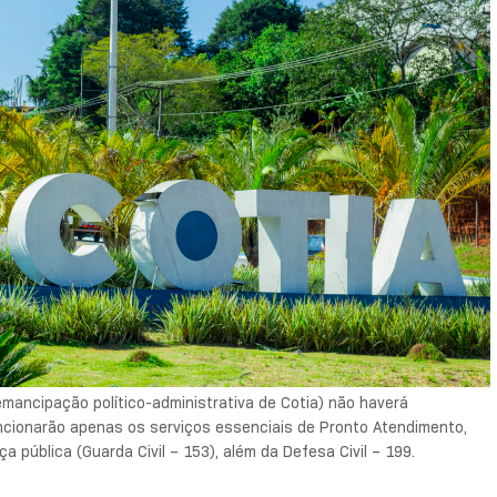
 emancipação político-administrativa de Cotia) não haverá
uncionarão apenas os serviços essenciais de Pronto Atendimento,
pública (Guarda Civil – 153), além da Defesa Civil – 199.