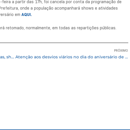
-feira a partir das 17h, foi cancela por conta da programação de
 Prefeitura, onde a população acompanhará shows e atividades
iversário em
AQUI.
 será retomado, normalmente, em todas as repartições públicas.
PRÓXIMO
Cotia celebra 169 anos com atividades esportivas, shows de artistas locais e do cantor Péricles
Atenção aos desvios viários no dia do aniversário de Cotia, quarta-feira, 2