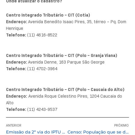
Onde atualizar o cadastro?
Centro Integrado Tributário – CIT (Cotia)
Endereço:
Avenida Benedito Isaac Pires, 35, térreo – Pq. Dom
Henrique
Telefone:
(11) 4616-8522
Centro Integrado Tributário – CIT (Polo – Granja Viana)
Endereço:
Avenida Denne, 163 Parque São George
Telefone:
(11) 4702-3964
Centro Integrado Tributário – CIT (Polo – Caucaia do Alto)
Endereço:
Avenida Roque Celestino Pires, 1204 Caucaia do
Alto
Telefone:
(11) 4243-9537
ANTERIOR
PRÓXIMO
Emissão da 2ª via do IPTU 2024 pode ser feita pelo site da Prefeitura de Cotia
Censo: População que se declara preta foi a que mais aumentou em Cotia