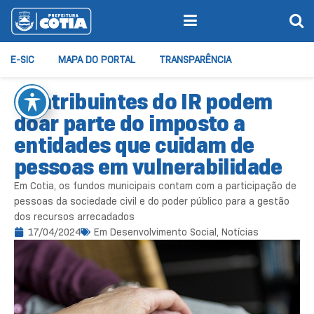
E-SIC
MAPA DO PORTAL
TRANSPARÊNCIA
Contribuintes do IR podem
doar parte do imposto a
entidades que cuidam de
pessoas em vulnerabilidade
Em Cotia, os fundos municipais contam com a participação de
pessoas da sociedade civil e do poder público para a gestão
dos recursos arrecadados
17/04/2024
Em
Desenvolvimento Social
,
Notícias