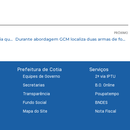
PRÓXIMO
CREAS Caucaia do Alto ganha horta comunitária que será cultivada por menores assistidos
Durante abordagem GCM localiza duas armas de fogo dentro de veículo e prende suspeito
Prefeitura de Cotia
Serviços
Equipes de Governo
2ª via IPTU
Secretarias
B.O. Online
Transparência
Poupatempo
Fundo Social
BNDES
Mapa do Site
Nota Fiscal