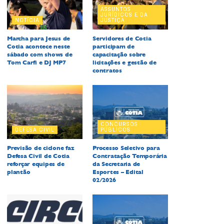
ASSUNTOS
JURÍDICOS E DA
NOTÍCIA
JUSTIÇA
Marcha para Jesus de
Servidores de Cotia
Cotia acontece neste
participam de
sábado com shows de
capacitação sobre
Tom Carfi e DJ MP7
licitações e gestão de
contratos
CONCURSOS
DEFESA CIVIL
PÚBLICOS
Previsão de ciclone faz
Processo Seletivo para
Defesa Civil de Cotia
Contratação Temporária
reforçar equipes de
da Secretaria de
plantão
Esportes – Edital
02/2026