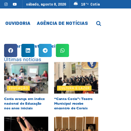
sábado, agosto 8, 2026
18
Cotia
°C
OUVIDORIA
AGÊNCIA DE NOTÍCIAS
Compartilhe esta notícia:
Últimas notícias
EDUCAÇÃO
CULTURA E LAZER
Cotia avança em índice
“Canta Cotia”: Teatro
nacional de Educação
Municipal recebe
nos anos iniciais
encontro de Corais