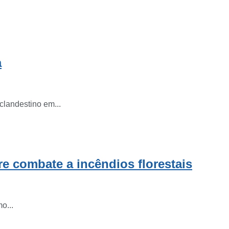
.
a
clandestino em...
e combate a incêndios florestais
o...