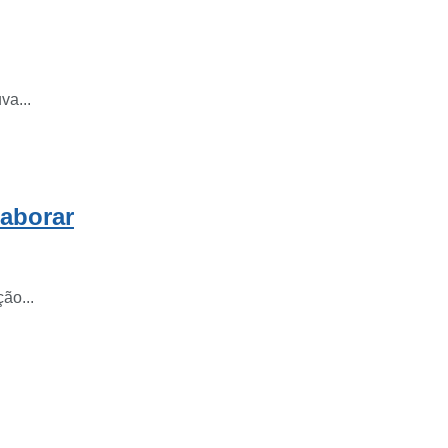
va...
laborar
ão...