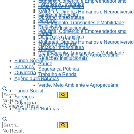
Indústria, Comércio e Empreendedorismo
Esportes e Juventude
Licitações e Logística
Fazenda
Mulheres, Direitos Humanos e Neurodiversi
Gestão e Inovação
Obras e Infraestrutura
Governo
Planejamento, Transportes e Mobilidade
Habitação
Relações Institucionais
Indústria, Comércio e Empreendedorismo
Saúde
Licitações e Logística
Segurança Pública
Mulheres, Direitos Humanos e Neurodiversi
Trabalho e Renda
Obras e Infraestrutura
Turismo
Planejamento, Transportes e Mobilidade
Verde, Meio Ambiente e Agropecuária
Relações Institucionais
Fundo Social
Saúde
Serviços
Segurança Pública
Ouvidoria
Trabalho e Renda
Agência de Notícias
Turismo
Verde, Meio Ambiente e Agropecuária
Fundo Social
Serviços
No Result
Ouvidoria
View All Result
Agência de Notícias
No Result