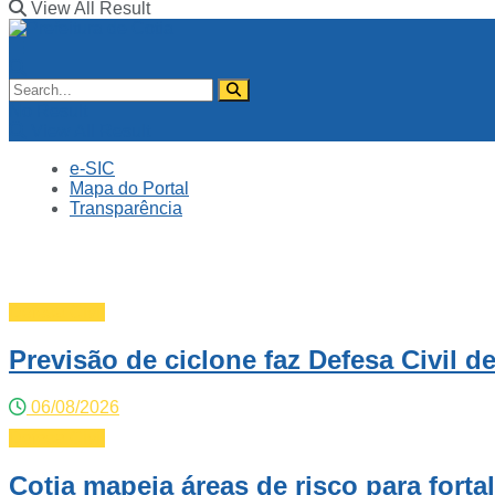
View All Result
No Result
View All Result
e-SIC
Mapa do Portal
Transparência
Defesa Civil
Previsão de ciclone faz Defesa Civil d
06/08/2026
Defesa Civil
Cotia mapeia áreas de risco para forta