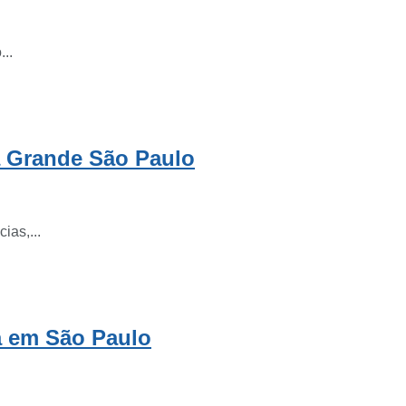
..
la Grande São Paulo
ias,...
a em São Paulo