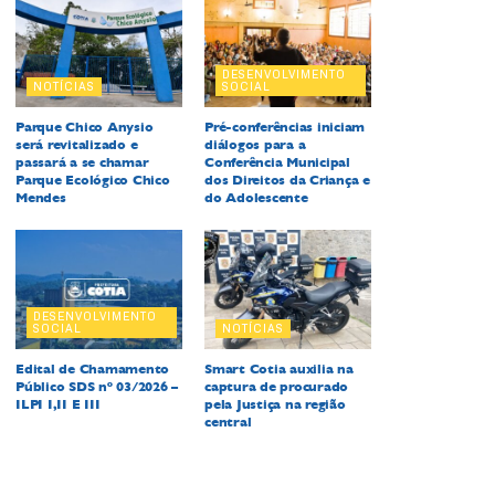
DESENVOLVIMENTO
NOTÍCIAS
SOCIAL
Parque Chico Anysio
Pré-conferências iniciam
será revitalizado e
diálogos para a
passará a se chamar
Conferência Municipal
Parque Ecológico Chico
dos Direitos da Criança e
Mendes
do Adolescente
DESENVOLVIMENTO
SOCIAL
NOTÍCIAS
Edital de Chamamento
Smart Cotia auxilia na
Público SDS nº 03/2026 –
captura de procurado
ILPI I,II E III
pela Justiça na região
central