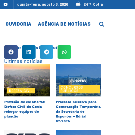
quinta-feira, agosto 6, 2026
24
Cotia
°C
OUVIDORIA
AGÊNCIA DE NOTÍCIAS
Compartilhe esta notícia:
Últimas notícias
CONCURSOS
DEFESA CIVIL
PÚBLICOS
Previsão de ciclone faz
Processo Seletivo para
Defesa Civil de Cotia
Contratação Temporária
reforçar equipes de
da Secretaria de
plantão
Esportes – Edital
02/2026