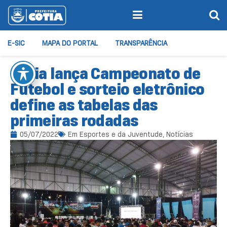
E-SIC
MAPA DO PORTAL
TRANSPARÊNCIA
Cotia lança Campeonato de
Futebol e sorteio eletrônico
define as tabelas das
primeiras rodadas
05/07/2022
Em
Esportes e da Juventude
,
Notícias