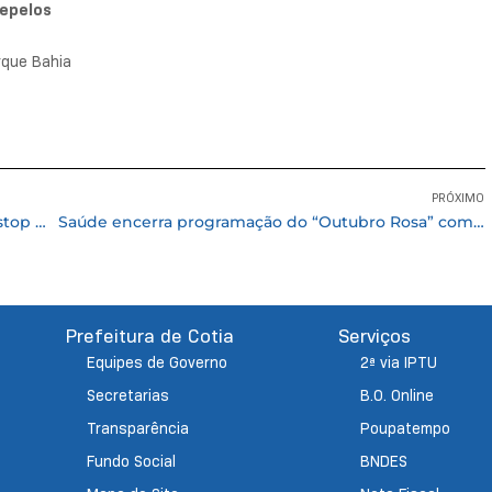
Cepelos
rque Bahia
PRÓXIMO
Cotia tem inscrições abertas para oficinas de “stop motion”
Saúde encerra programação do “Outubro Rosa” com palestras e homenagens ao servidor público
Prefeitura de Cotia
Serviços
Equipes de Governo
2ª via IPTU
Secretarias
B.O. Online
Transparência
Poupatempo
Fundo Social
BNDES