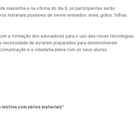
de massinha e na oficina do dia 9, os participantes serão
s materiais possíveis de serem animados: areia, grãos, folhas,
r com a formação dos educadores para o uso das novas tecnologias,
 a necessidade de estarem preparados para desenvolverem
a comunicação e a cidadania plena com os seus alunos.
p motion com vários materiais”