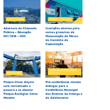
EDUCAÇÃO
FUNDO SOCIAL
Abertura de Chamada
Inscrições abertas para
Pública – Educação
cursos gratuitos de
001/2026 – OSC
Manutenção de Motos
do Caminho da
Capacitação
DESENVOLVIMENTO
NOTÍCIAS
SOCIAL
Parque Chico Anysio
Pré-conferências iniciam
será revitalizado e
diálogos para a
passará a se chamar
Conferência Municipal
Parque Ecológico Chico
dos Direitos da Criança e
Mendes
do Adolescente