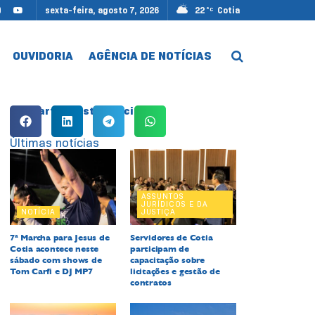
sexta-feira, agosto 7, 2026
22
Cotia
°C
OUVIDORIA
AGÊNCIA DE NOTÍCIAS
Compartilhe esta notícia:
Últimas notícias
ASSUNTOS
JURÍDICOS E DA
NOTÍCIA
JUSTIÇA
7ª Marcha para Jesus de
Servidores de Cotia
Cotia acontece neste
participam de
sábado com shows de
capacitação sobre
Tom Carfi e DJ MP7
licitações e gestão de
contratos