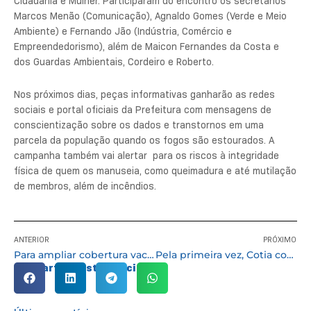
Cidadania e Mulher. Participaram do encontro os secretários
Marcos Menão (Comunicação), Agnaldo Gomes (Verde e Meio
Ambiente) e Fernando Jão (Indústria, Comércio e
Empreendedorismo), além de Maicon Fernandes da Costa e
dos Guardas Ambientais, Cordeiro e Roberto.
Nos próximos dias, peças informativas ganharão as redes
sociais e portal oficiais da Prefeitura com mensagens de
conscientização sobre os dados e transtornos em uma
parcela da população quando os fogos são estourados. A
campanha também vai alertar para os riscos à integridade
física de quem os manuseia, como queimadura e até mutilação
de membros, além de incêndios.
ANTERIOR
PRÓXIMO
Para ampliar cobertura vacinal Cotia realiza Dia D Multivacinação no sábado (22/10)
Pela primeira vez, Cotia contará com livros literários acessíveis para alunos surdos e cegos
Compartilhe esta notícia: