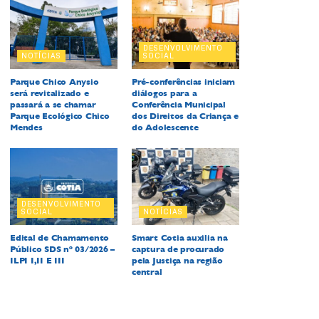
DESENVOLVIMENTO
NOTÍCIAS
SOCIAL
Parque Chico Anysio
Pré-conferências iniciam
será revitalizado e
diálogos para a
passará a se chamar
Conferência Municipal
Parque Ecológico Chico
dos Direitos da Criança e
Mendes
do Adolescente
DESENVOLVIMENTO
SOCIAL
NOTÍCIAS
Edital de Chamamento
Smart Cotia auxilia na
Público SDS nº 03/2026 –
captura de procurado
ILPI I,II E III
pela Justiça na região
central