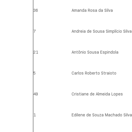
36
Amanda Rosa da Silva
7
Andreia de Sousa Simplício Silva
21
Antônio Sousa Espindola
5
Carlos Roberto Straioto
49
Cristiane de Almeida Lopes
1
Edilene de Souza Machado Silva