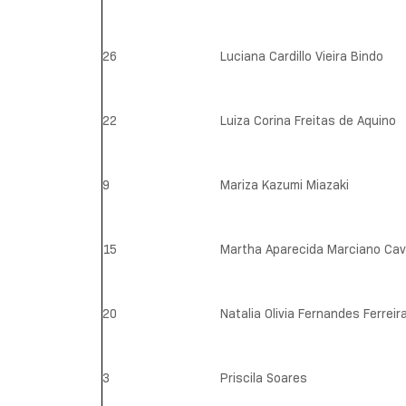
26
Luciana Cardillo Vieira Bindo
22
Luiza Corina Freitas de Aquino
9
Mariza Kazumi Miazaki
15
Martha Aparecida Marciano Cav
20
Natalia Olivia Fernandes Ferreir
3
Priscila Soares