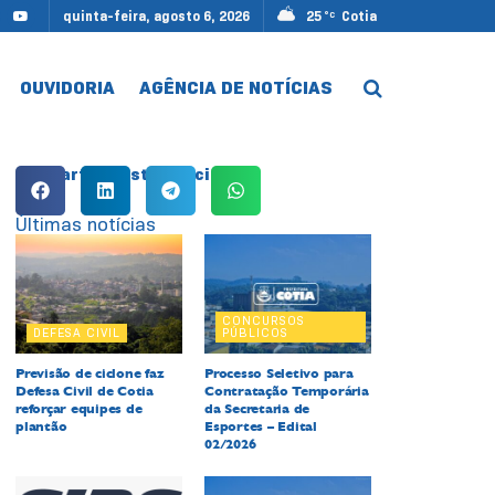
quinta-feira, agosto 6, 2026
25
Cotia
°C
OUVIDORIA
AGÊNCIA DE NOTÍCIAS
Compartilhe esta notícia:
Últimas notícias
CONCURSOS
DEFESA CIVIL
PÚBLICOS
Previsão de ciclone faz
Processo Seletivo para
Defesa Civil de Cotia
Contratação Temporária
reforçar equipes de
da Secretaria de
plantão
Esportes – Edital
02/2026