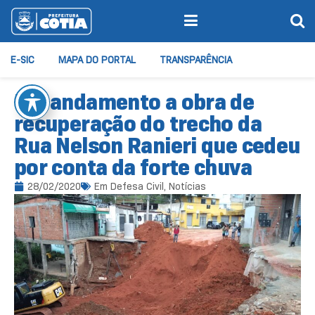
E-SIC
MAPA DO PORTAL
TRANSPARÊNCIA
Em andamento a obra de
recuperação do trecho da
Rua Nelson Ranieri que cedeu
por conta da forte chuva
28/02/2020
Em
Defesa Civil
,
Notícias