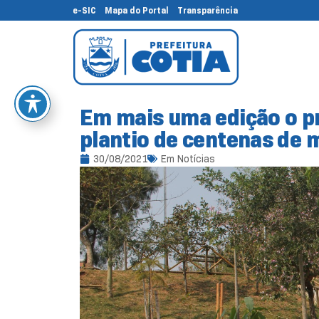
e-SIC
Mapa do Portal
Transparência
Em mais uma edição o p
plantio de centenas de 
30/08/2021
Em
Notícias