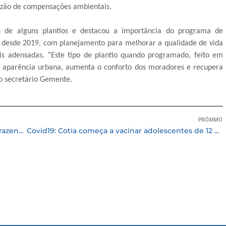
razão de compensações ambientais.
ou de alguns plantios e destacou a importância do programa de
, desde 2019, com planejamento para melhorar a qualidade de vida
s adensadas. “Este tipo de plantio quando programado, feito em
a aparência urbana, aumenta o conforto dos moradores e recupera
 o secretário Gemente.
PRÓXIMO
Covid19: Cotia antecipa a 2ª dose da vacina Astrazeneca para aprazados de 2 a 11/09
Covid19: Cotia começa a vacinar adolescentes de 12 a 17 anos