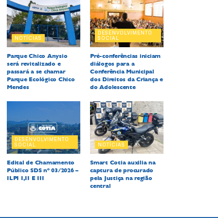
DESENVOLVIMENTO
NOTÍCIAS
SOCIAL
Parque Chico Anysio
Pré-conferências iniciam
será revitalizado e
diálogos para a
passará a se chamar
Conferência Municipal
Parque Ecológico Chico
dos Direitos da Criança e
Mendes
do Adolescente
DESENVOLVIMENTO
SOCIAL
NOTÍCIAS
Edital de Chamamento
Smart Cotia auxilia na
Público SDS nº 03/2026 –
captura de procurado
ILPI I,II E III
pela Justiça na região
central