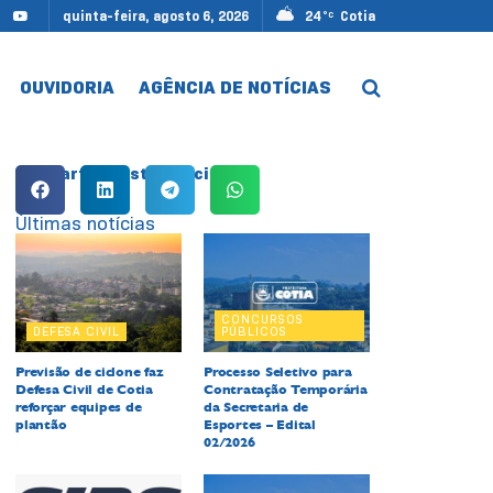
quinta-feira, agosto 6, 2026
24
Cotia
°C
OUVIDORIA
AGÊNCIA DE NOTÍCIAS
Compartilhe esta notícia:
Últimas notícias
CONCURSOS
DEFESA CIVIL
PÚBLICOS
Previsão de ciclone faz
Processo Seletivo para
Defesa Civil de Cotia
Contratação Temporária
reforçar equipes de
da Secretaria de
plantão
Esportes – Edital
02/2026