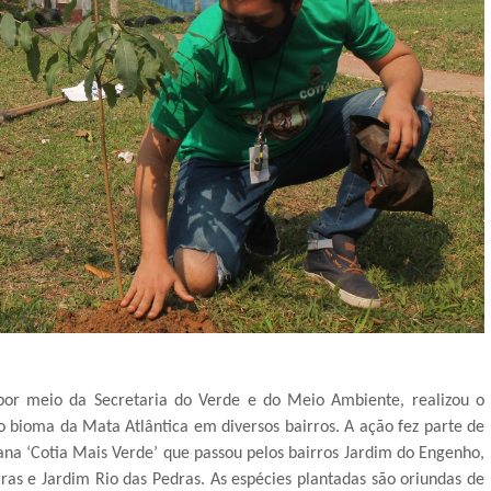
, por meio da Secretaria do Verde e do Meio Ambiente, realizou o
o bioma da Mata Atlântica em diversos bairros. A ação fez parte de
a ‘Cotia Mais Verde’ que passou pelos bairros Jardim do Engenho,
ras e Jardim Rio das Pedras. As espécies plantadas são oriundas de