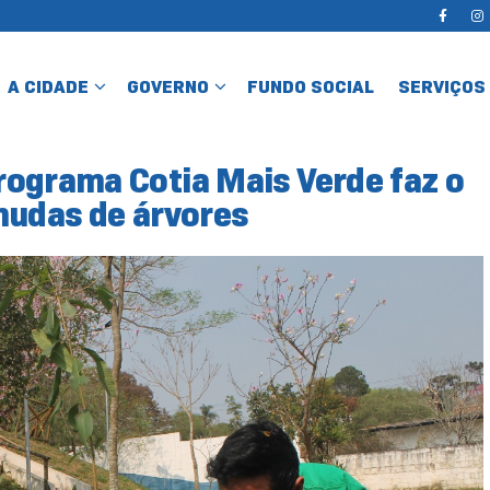
A CIDADE
GOVERNO
FUNDO SOCIAL
SERVIÇOS
rograma Cotia Mais Verde faz o
mudas de árvores