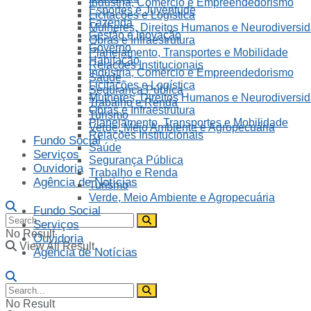
Indústria, Comércio e Empreendedorismo
Esportes e Juventude
Licitações e Logística
Fazenda
Mulheres, Direitos Humanos e Neurodiversi
Gestão e Inovação
Obras e Infraestrutura
Governo
Planejamento, Transportes e Mobilidade
Habitação
Relações Institucionais
Indústria, Comércio e Empreendedorismo
Saúde
Licitações e Logística
Segurança Pública
Mulheres, Direitos Humanos e Neurodiversi
Trabalho e Renda
Obras e Infraestrutura
Turismo
Planejamento, Transportes e Mobilidade
Verde, Meio Ambiente e Agropecuária
Relações Institucionais
Fundo Social
Saúde
Serviços
Segurança Pública
Ouvidoria
Trabalho e Renda
Agência de Notícias
Turismo
Verde, Meio Ambiente e Agropecuária
Fundo Social
Serviços
No Result
Ouvidoria
View All Result
Agência de Notícias
No Result