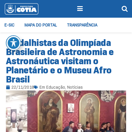
E-SIC
MAPA DO PORTAL
TRANSPARÊNCIA
Medalhistas da Olimpíada
Brasileira de Astronomia e
Astronáutica visitam o
Planetário e o Museu Afro
Brasil
22/11/2018
Em
Educação
,
Notícias